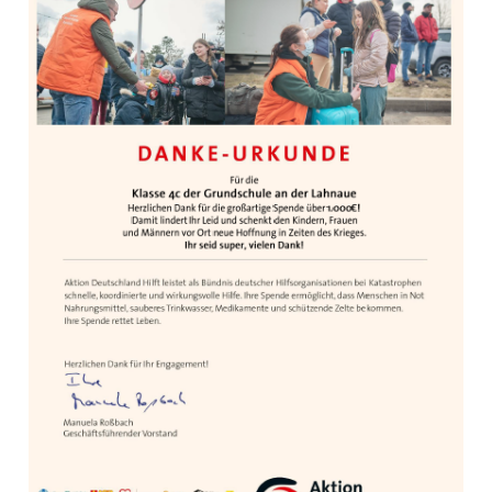
hilft“
–
Klasse
4c
sammelt
Spende