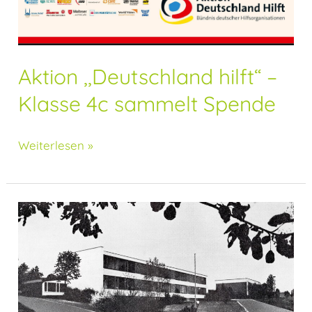
Aktion ,,Deutschland hilft“ –
Klasse 4c sammelt Spende
Weiterlesen »
Damals
und
heute:
Grundschule
Lahnau