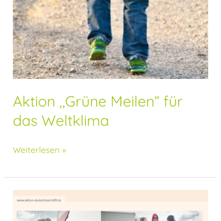
Aktion ,,Grüne Meilen“ für
das Weltklima
Weiterlesen »
Aktion
,,Deutschland